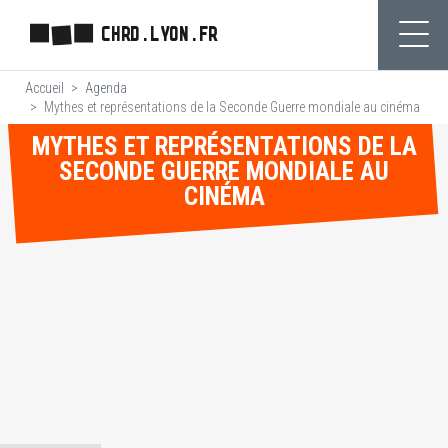
Aller
CHRD.LYON.FR
au
Ouvr
contenu
Accueil
Agenda
principal
Mythes et représentations de la Seconde Guerre mondiale au cinéma
MYTHES ET REPRÉSENTATIONS DE LA
SECONDE GUERRE MONDIALE AU
CINÉMA