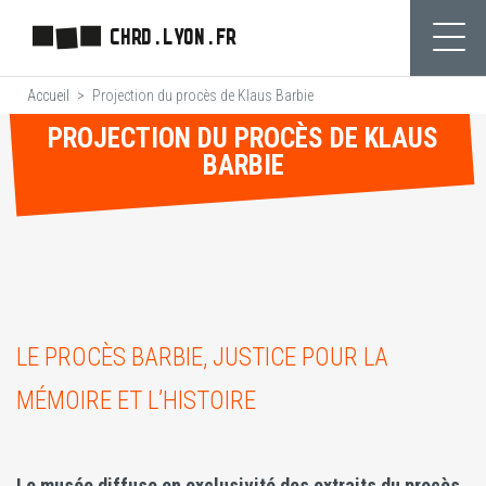
Aller
CHRD.LYON.FR
au
Ouvr
contenu
Accueil
Projection du procès de Klaus Barbie
principal
PROJECTION DU PROCÈS DE KLAUS
BARBIE
LE PROCÈS BARBIE, JUSTICE POUR LA
MÉMOIRE ET L’HISTOIRE
Le musée diffuse en exclusivité des extraits du procès