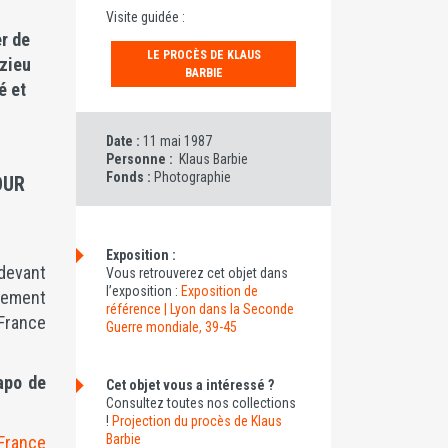
Visite guidée :
r de
LE PROCÈS DE KLAUS
Izieu
BARBIE
é et
Date :
11 mai 1987
Personne :
Klaus Barbie
Fonds :
Photographie
OUR
Exposition :
 devant
Vous retrouverez cet objet dans
l’exposition :
Exposition de
nement
référence | Lyon dans la Seconde
 France
Guerre mondiale, 39-45
apo de
Cet objet vous a intéressé ?
Consultez toutes nos collections
!
Projection du procès de Klaus
Barbie
 France