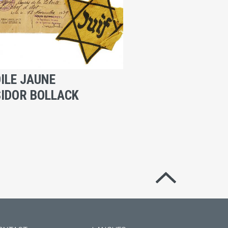
ILE JAUNE
SIDOR BOLLACK
Revenir en hau