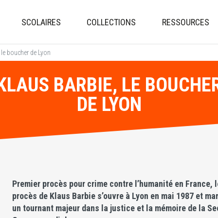
Aller
au
SCOLAIRES
COLLECTIONS
RESSOURCES
contenu
principal
 le boucher de Lyon
KLAUS BARBIE, LE BOUCHE
DE LYON
Premier procès pour crime contre l’humanité en France, l
procès de Klaus Barbie s’ouvre à Lyon en mai 1987 et ma
un tournant majeur dans la justice et la mémoire de la S