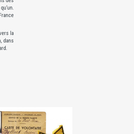
uis des
 qu’un.
 France
vers la
n, dans
ard.