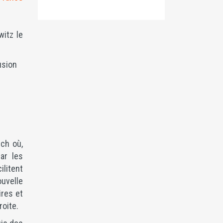
witz le
usion
ch où,
ar les
litent
ouvelle
ires et
oite.