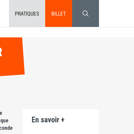
PRATIQUES
BILLET
SEARCH BLOCK
R
e
En savoir +
rque
econde