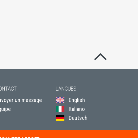
Revenir en hau
ONTACT
LANGUES
nvoyer un message
English
quipe
Italiano
Deutsch