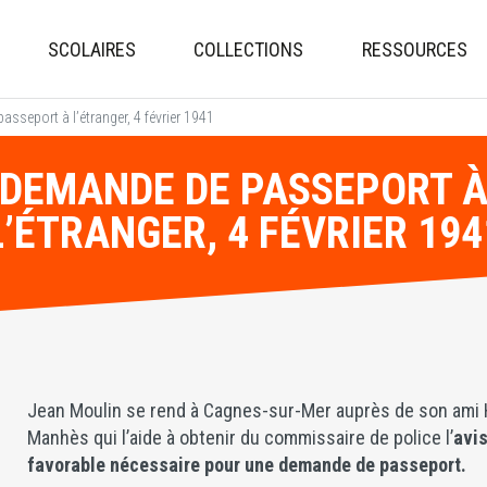
Aller
au
SCOLAIRES
COLLECTIONS
RESSOURCES
contenu
principal
sseport à l’étranger, 4 février 1941
DEMANDE DE PASSEPORT 
L’ÉTRANGER, 4 FÉVRIER 194
Jean Moulin se rend à Cagnes-sur-Mer auprès de son ami 
Manhès qui l’aide à obtenir du commissaire de police l’
avi
favorable nécessaire pour une demande de passeport.