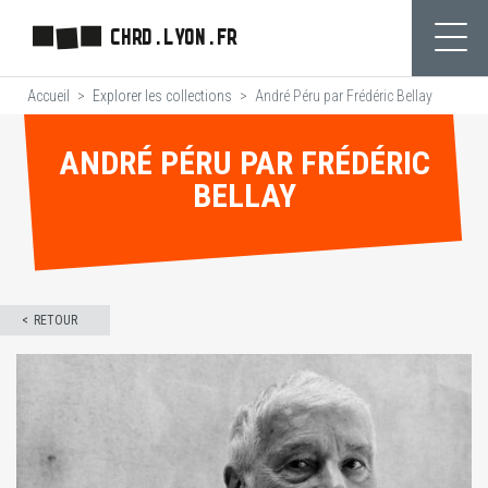
Aller
CHRD.LYON.FR
au
Ouvr
contenu
Accueil
Explorer les collections
André Péru par Frédéric Bellay
principal
ANDRÉ PÉRU PAR FRÉDÉRIC
BELLAY
RETOUR