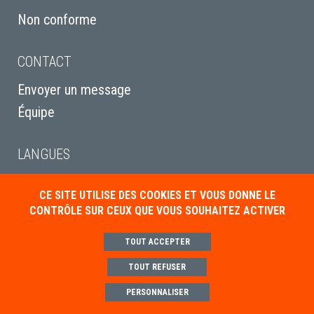
Non conforme
CONTACT
Envoyer un message
Équipe
LANGUES
English
CE SITE UTILISE DES COOKIES ET VOUS DONNE LE
Italiano
CONTRÔLE SUR CEUX QUE VOUS SOUHAITEZ ACTIVER
Deutsch
TOUT ACCEPTER
TOUT REFUSER
Mentions légales
Politique de gestion des cookies
Paramétrer les cookies
PERSONNALISER
Conditions générales de ventes
Contact