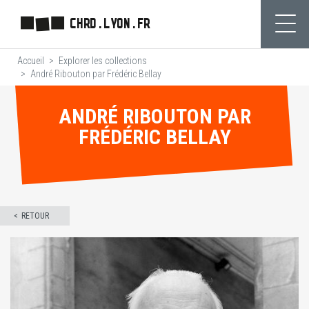
Aller
CHRD.LYON.FR
au
Ouvr
contenu
Accueil
Explorer les collections
principal
André Ribouton par Frédéric Bellay
ANDRÉ RIBOUTON PAR
FRÉDÉRIC BELLAY
RETOUR