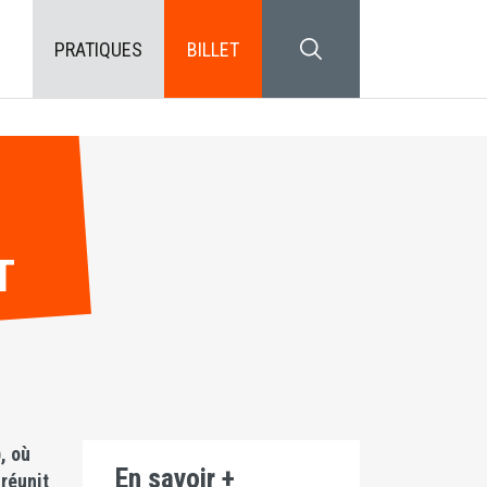
PRATIQUES
BILLET
SEARCH BLOCK
T
, où
En savoir +
 réunit