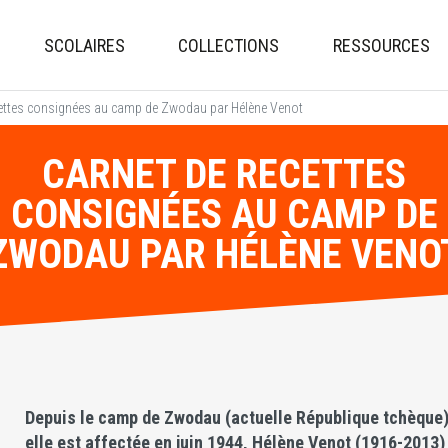
Aller
au
SCOLAIRES
COLLECTIONS
RESSOURCES
contenu
principal
cettes consignées au camp de Zwodau par Hélène Venot
CARNET DE RECETTES
CONSIGNÉES AU CAMP DE
ZWODAU PAR HÉLÈNE VENO
Depuis le camp de Zwodau (actuelle République tchèque)
elle est affectée en juin 1944, Hélène Venot (1916-2013)