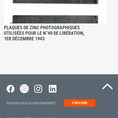
PLAQUES DE ZINC PHOTOGRAPHIQUES
UTILISÉES POUR LE N°40 DE LIBÉRATION,
1ER DÉCEMBRE 1943
Re
Inscrivez-vous à notre newsletter !
S’INSCRIRE