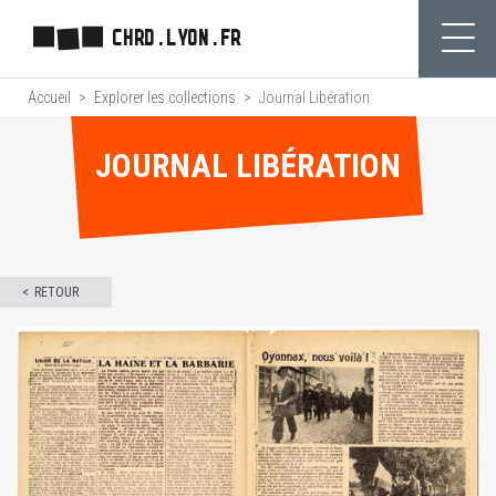
Aller
CHRD.LYON.FR
au
Ouvr
contenu
Accueil
Explorer les collections
Journal Libération
principal
JOURNAL LIBÉRATION
RETOUR