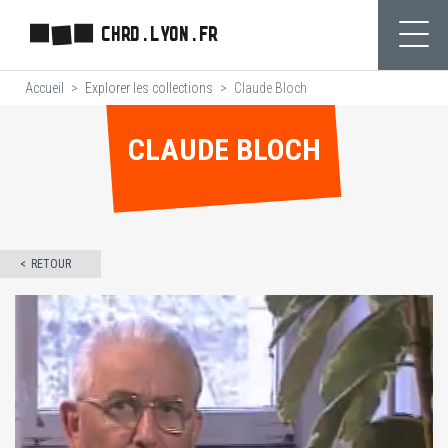
Aller
CHRD.LYON.FR
au
Ouvr
contenu
Accueil
Explorer les collections
Claude Bloch
principal
CLAUDE BLOCH
RETOUR