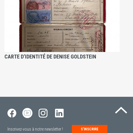
CARTE D’IDENTITÉ DE DENISE GOLDSTEIN
Re
Inscrivez-vous à notre newsletter !
S’INSCRIRE