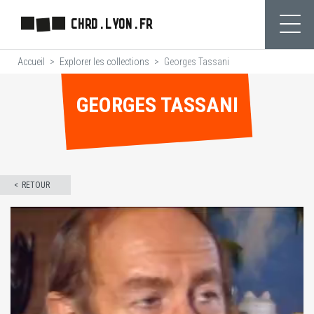
Aller
CHRD.LYON.FR
au
Ouvr
contenu
Accueil
Explorer les collections
Georges Tassani
principal
GEORGES TASSANI
RETOUR