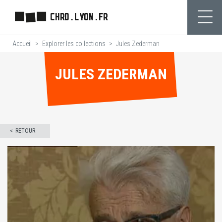
Aller
CHRD.LYON.FR
au
Ouvr
contenu
Accueil
Explorer les collections
Jules Zederman
principal
JULES ZEDERMAN
RETOUR