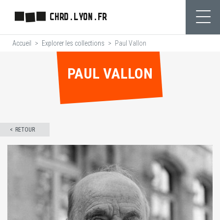
Aller
CHRD.LYON.FR
au
Ouvr
contenu
Accueil
Explorer les collections
Paul Vallon
principal
PAUL VALLON
RETOUR