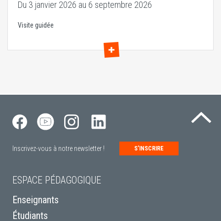
Du 3 janvier 2026 au 6 septembre 2026
Visite guidée
Re
Inscrivez-vous à notre newsletter !
S’INSCRIRE
ESPACE PÉDAGOGIQUE
Enseignants
Étudiants