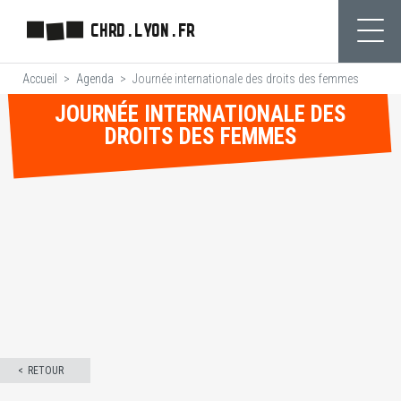
Aller
CHRD.LYON.FR
au
Ouvr
contenu
Accueil
Agenda
Journée internationale des droits des femmes
principal
JOURNÉE INTERNATIONALE DES
DROITS DES FEMMES
RETOUR