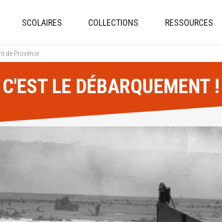
Aller
au
SCOLAIRES
COLLECTIONS
RESSOURCES
contenu
principal
t de Provence
C'EST LE DÉBARQUEMENT !