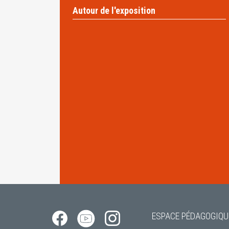
Autour de l'exposition
 française (calibre 239 mm) saisis par les troupes américaines dans l’enceinte du fort de
Janas, Toulon
© Collection NARA
ESPACE PÉDAGOGIQU