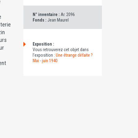
e
N° inventaire :
Ar. 2096
e
Fonds :
Jean Maurel
tterie
zin
urs
Exposition :
ur
Vous retrouverez cet objet dans
l’exposition :
Une étrange défaite ?
Mai - juin 1940
ent