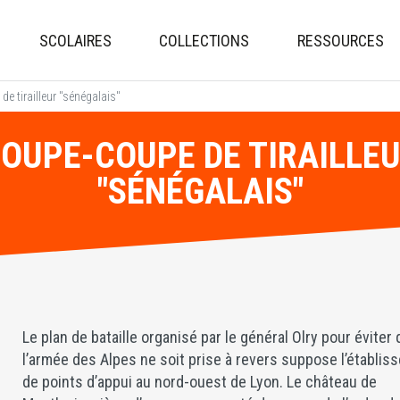
Aller
au
SCOLAIRES
COLLECTIONS
RESSOURCES
contenu
principal
e tirailleur "sénégalais"
OUPE-COUPE DE TIRAILLE
"SÉNÉGALAIS"
Le plan de bataille organisé par le général Olry pour éviter
l’armée des Alpes ne soit prise à revers suppose l’établi
de points d’appui au nord-ouest de Lyon. Le château de