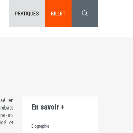
PRATIQUES
BILLET
SEARCH BLOCK
isé en
En savoir +
ombats
ne-et-
isé et
Biographie