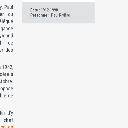
y, Paul
Date :
1912-1998
der du
Personne :
Paul Rivière
élégué
agande
aymond
al de
er des
n 1942,
rcéré à
tobre.
propose
mble de
fin d’y
de
chef
tion de