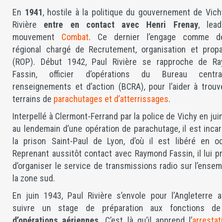
En
1941
, hostile à la politique du gouvernement de Vich
Rivière
entre en contact avec Henri Frenay
, lea
mouvement
Combat
. Ce dernier l’engage comme d
régional chargé de Recrutement, organisation et prop
(ROP). Début 1942, Paul Rivière se rapproche de R
Fassin, officier d’opérations du Bureau centr
renseignements et d’action (BCRA), pour l’aider à trouv
terrains de
parachutages et d’atterrissages
.
Interpellé à Clermont-Ferrand par la police de Vichy en jui
au lendemain d’une opération de parachutage, il est inca
la prison Saint-Paul de Lyon, d’où il est libéré en oc
Reprenant aussitôt contact avec Raymond Fassin, il lui 
d’organiser le service de transmissions radio sur l’ense
la zone sud.
En juin 1943, Paul Rivière s’envole pour l’Angleterre a
suivre un stage de préparation aux fonctions 
d’opérations aériennes.
C’est là qu’il apprend l’
arresta