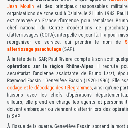
Jean Moulin
et des principaux responsables militair
organisations de zone sud à Caluire, le 21 juin 1943. Paul 
est renvoyé en France d’urgence pour remplacer Bruno 
chef national du Centre d’opérations de parachuta
d’atterrissages (COPA), interpellé ce jour-là. Il a pour mis
réorganiser ce service, qui prendra le nom de
S
atterrissage parachutage
(SAP).
À la tête de la SAP, Paul Rivière compte à son actif quel
opérations sur la région Rhône-Alpes
. Il recrute po
secrétariat l’ancienne assistante de Bruno Larat, épo
Raymond Fassin : Geneviève Fassin (1920-1996). Elle ass
codage et le décodage des télégrammes
, ainsi qu’une par
liaisons avec les chefs d’opérations départementau
ailleurs, elle prend en charge les agents et personnali
doivent embarquer ou viennent d’atterrir lors des opérat
la SAP.
À l’issue de la guerre, Geneviève Fassin apprend la mort