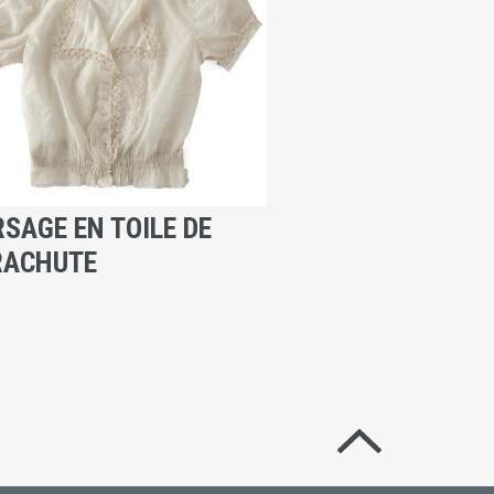
SAGE EN TOILE DE
RACHUTE
Revenir en hau