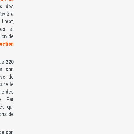
es des
Rivière
Larat,
ges et
sion de
ection
que
220
ur son
use de
ure le
tie des
x. Par
tés qui
ions de
 de son