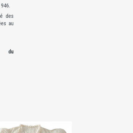
1946.
lé des
ées au
re du