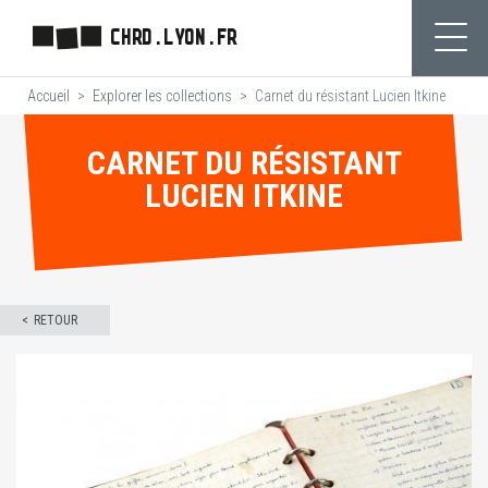
Aller
CHRD.LYON.FR
au
Ouvr
contenu
Accueil
Explorer les collections
Carnet du résistant Lucien Itkine
principal
CARNET DU RÉSISTANT
LUCIEN ITKINE
RETOUR