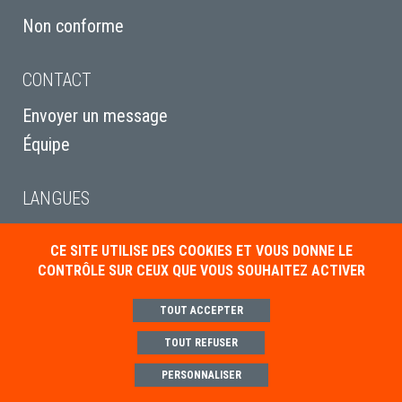
Non conforme
CONTACT
Envoyer un message
Équipe
LANGUES
English
CE SITE UTILISE DES COOKIES ET VOUS DONNE LE
Italiano
CONTRÔLE SUR CEUX QUE VOUS SOUHAITEZ ACTIVER
Deutsch
TOUT ACCEPTER
TOUT REFUSER
Mentions légales
Politique de gestion des cookies
Paramétrer les cookies
PERSONNALISER
Conditions générales de ventes
Contact