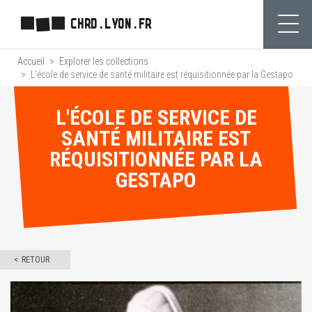
Aller
CHRD.LYON.FR
au
Ouvr
contenu
Accueil
Explorer les collections
principal
L'école de service de santé militaire est réquisitionnée par la Gestapo
L'ÉCOLE DE SERVICE DE
SANTÉ MILITAIRE EST
RÉQUISITIONNÉE PAR LA
GESTAPO
RETOUR