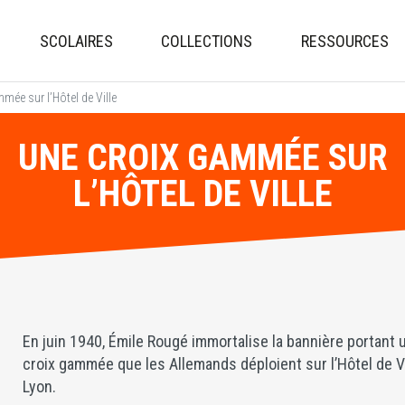
Aller
au
SCOLAIRES
COLLECTIONS
RESSOURCES
contenu
principal
mée sur l’Hôtel de Ville
UNE CROIX GAMMÉE SUR
L’HÔTEL DE VILLE
En juin 1940, Émile Rougé immortalise la bannière portant 
croix gammée que les Allemands déploient sur l’Hôtel de Vi
Lyon.