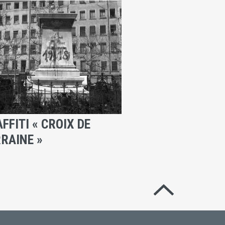
FFITI « CROIX DE
RAINE »
Revenir en hau