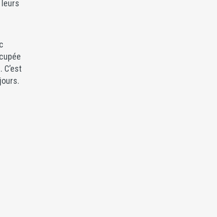
 leurs
ec
ccupée
. C’est
jours.