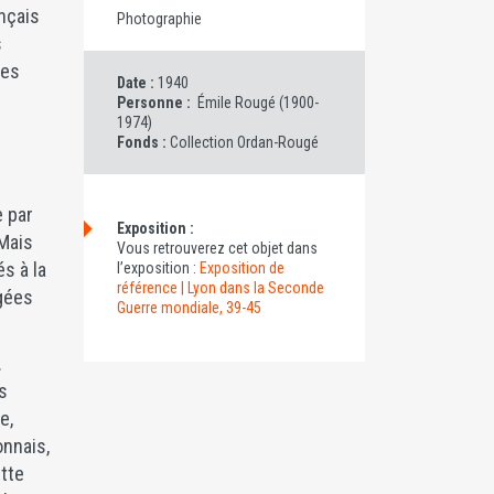
nçais
Photographie
s
ées
Date :
1940
Personne :
Émile Rougé (1900-
1974)
Fonds :
Collection Ordan-Rougé
e par
Exposition :
 Mais
Vous retrouverez cet objet dans
s à la
l’exposition :
Exposition de
référence | Lyon dans la Seconde
rgées
Guerre mondiale, 39-45
.
s
e,
onnais,
ette