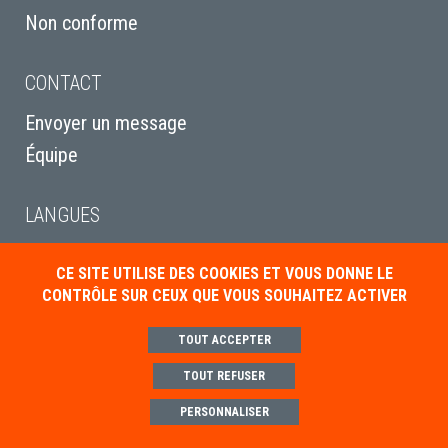
Non conforme
CONTACT
Envoyer un message
Équipe
LANGUES
English
CE SITE UTILISE DES COOKIES ET VOUS DONNE LE
Italiano
CONTRÔLE SUR CEUX QUE VOUS SOUHAITEZ ACTIVER
Deutsch
TOUT ACCEPTER
TOUT REFUSER
Mentions légales
Politique de gestion des cookies
Paramétrer les cookies
PERSONNALISER
Conditions générales de ventes
Contact