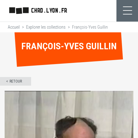
Aller
CHRD.LYON.FR
au
Ouvr
contenu
Accueil
Explorer les collections
François-Yves Guillin
principal
FRANÇOIS-YVES GUILLIN
RETOUR