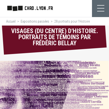
Aller
CHRD.LYON.FR
au
Ouvr
contenu
Accueil
Expositions passées
28 portraits pour l’Histoire
principal
VISAGES (DU CENTRE) D'HISTOIRE.
PORTRAITS DE TÉMOINS PAR
FRÉDÉRIC BELLAY