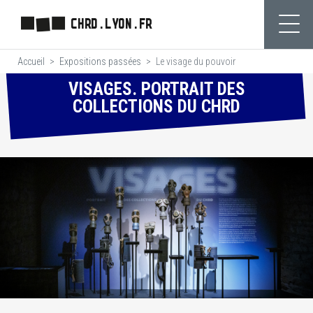
Aller
CHRD.LYON.FR
au
Ouvr
contenu
Accueil
Expositions passées
Le visage du pouvoir
principal
VISAGES. PORTRAIT DES
COLLECTIONS DU CHRD