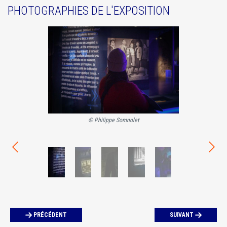
PHOTOGRAPHIES DE L'EXPOSITION
© Philippe Somnolet
© P
PRÉCÉDENT
SUIVANT