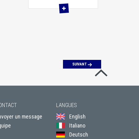
SUIVANT
Revenir en hau
ONTACT
LANGUES
nvoyer un message
English
quipe
Italiano
Deutsch