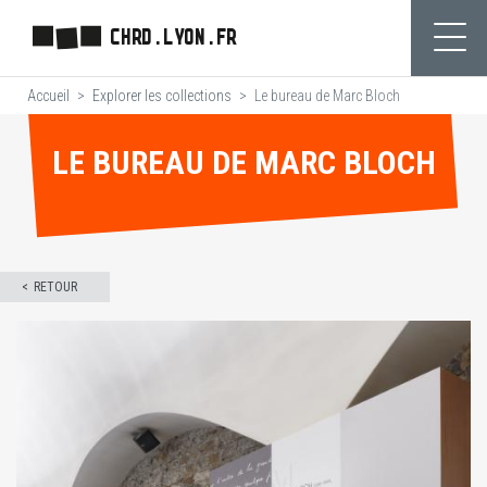
Aller
CHRD.LYON.FR
au
Ouvr
contenu
Accueil
Explorer les collections
Le bureau de Marc Bloch
principal
LE BUREAU DE MARC BLOCH
RETOUR