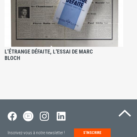
L’ÉTRANGE DÉFAITE, L'ESSAI DE MARC
BLOCH
Re
Inscrivez-vous à notre newsletter !
S’INSCRIRE