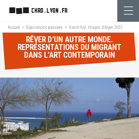
Aller
CHRD.LYON.FR
au
Ouvr
contenu
Accueil
Expositions passées
Karim Kal, Images d’Alger 2002
principal
RÊVER D’UN AUTRE MONDE.
REPRÉSENTATIONS DU MIGRANT
DANS L'ART CONTEMPORAIN