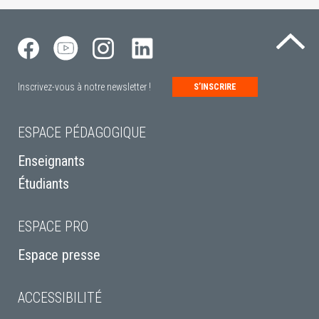
Re
Inscrivez-vous à notre newsletter !
S’INSCRIRE
ESPACE PÉDAGOGIQUE
Enseignants
Étudiants
ESPACE PRO
Espace presse
ACCESSIBILITÉ