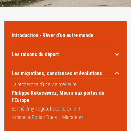
Introduction - Rêver d’un autre monde
Les raisons du départ
Les migrations, constances et évolutions
La recherche d’une vie meilleure
Philippe Rekacewicz, Mourir aux portes de
l’Europe
Barthélémy Toguo, Road to exile II
Kimsooja, Bottari Truck – Migrateurs