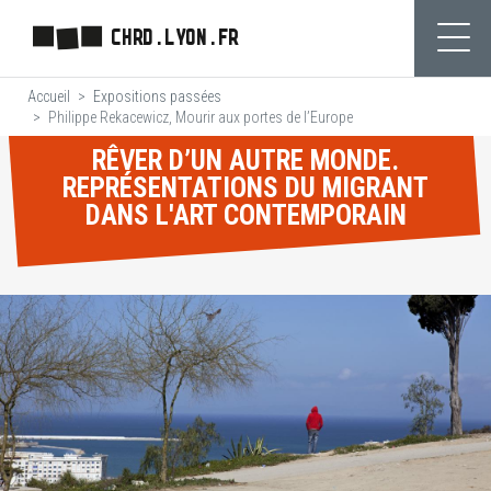
Aller
CHRD.LYON.FR
au
Ouvr
contenu
Accueil
Expositions passées
principal
Philippe Rekacewicz, Mourir aux portes de l’Europe
RÊVER D’UN AUTRE MONDE.
REPRÉSENTATIONS DU MIGRANT
DANS L'ART CONTEMPORAIN