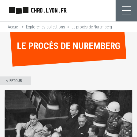
Aller
CHRD.LYON.FR
au
Ouvr
contenu
Accueil
Explorer les collections
Le procès de Nuremberg
principal
LE PROCÈS DE NUREMBERG
RETOUR