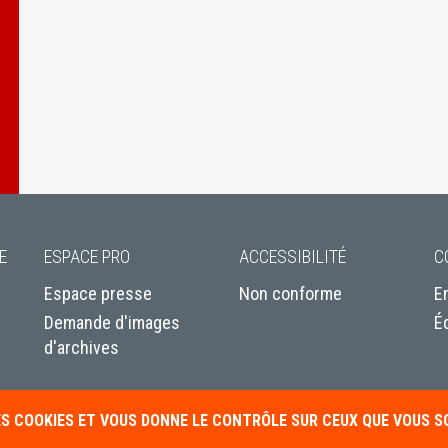
E
ESPACE PRO
ACCESSIBILITÉ
C
Espace presse
Non conforme
E
Demande d'images
É
d'archives
DES COOKIES ET VOUS DONNE LE CONTRÔLE SUR CEUX QUE VOUS 