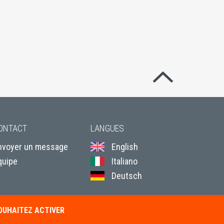
Revenir en hau
ONTACT
LANGUES
nvoyer un message
English
quipe
Italiano
Deutsch
SOUHAITEZ ACTIVER