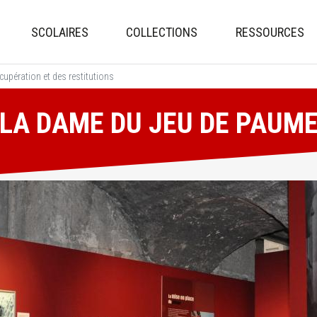
Aller
au
SCOLAIRES
COLLECTIONS
RESSOURCES
contenu
principal
écupération et des restitutions
LA DAME DU JEU DE PAUM