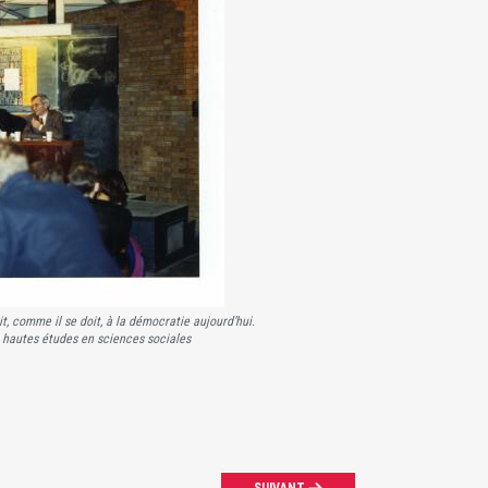
t, comme il se doit, à la démocratie aujourd’hui.
 hautes études en sciences sociales