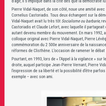
d’agir, il s’implique dans la cité dès que la démocratie
Pierre Vidal-Naquet, de son côté, noue une amitié avec l
Cornelius Castoriadis. Tous deux échangent sur la dém
Vidal-Naquet avait lu très tôt
Socialisme ou barbarie
, r
Castoriadis et Claude Lefort, avec laquelle il partagea
autant devenu membre du mouvement. En mars 1992, au
colloque original avec Pierre Vidal-Naquet, Pierre Lévêq
commémoration du 2 500e anniversaire de la naissance
réformes de Clisthène. L’occasion de ramener le débat
Pourtant, en 1993, lors de « l’Appel à la vigilance » su
droite, auquel participe Jean-Pierre Vernant, Pierre Vid
l’expression de sa liberté et la possibilité d’être parfoi
exemple – avec son ami.