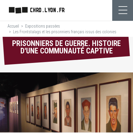
Aller
CHRD.LYON.FR
au
Ouvr
contenu
Accueil
Expositions passées
principal
Les Frontstalags et les prisonniers français issus des colonies
PRISONNIERS DE GUERRE. HISTOIRE
D'UNE COMMUNAUTÉ CAPTIVE