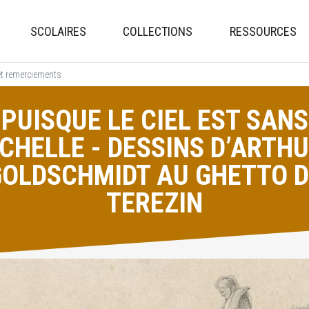
Aller
au
SCOLAIRES
COLLECTIONS
RESSOURCES
contenu
principal
et remerciements
PUISQUE LE CIEL EST SANS
CHELLE - DESSINS D’ARTH
GOLDSCHMIDT AU GHETTO D
TEREZIN