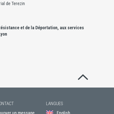
ial de Terezin
Résistance et de la Déportation, aux services
Lyon
Revenir en hau
ONTACT
LANGUES
nvoyer un message
English