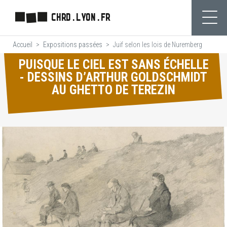
Aller
CHRD.LYON.FR
au
Ouvr
contenu
Accueil
Expositions passées
Juif selon les lois de Nuremberg
principal
PUISQUE LE CIEL EST SANS ÉCHELLE
- DESSINS D’ARTHUR GOLDSCHMIDT
AU GHETTO DE TEREZIN