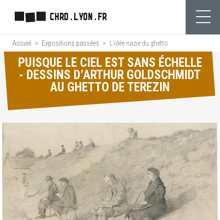
Aller
CHRD.LYON.FR
au
Ouvr
contenu
Accueil
Expositions passées
L’idée nazie du ghetto
principal
PUISQUE LE CIEL EST SANS ÉCHELLE
- DESSINS D’ARTHUR GOLDSCHMIDT
AU GHETTO DE TEREZIN