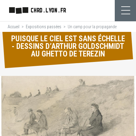
Aller
CHRD.LYON.FR
au
Ouvr
contenu
Accueil
Expositions passées
Un camp pour la propagande
principal
PUISQUE LE CIEL EST SANS ÉCHELLE
- DESSINS D’ARTHUR GOLDSCHMIDT
AU GHETTO DE TEREZIN