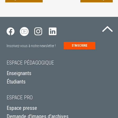
Re
Inscrivez-vous à notre newsletter !
S’INSCRIRE
ESPACE PÉDAGOGIQUE
Enseignants
Étudiants
ESPACE PRO
Espace presse
Demande d'images d'archives