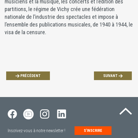
musiciens et la musique, les concerts et l’édition des
partitions, le régime de Vichy crée une fédération
nationale de l’industrie des spectacles et impose à
l’ensemble des publications musicales, de 1940 à 1944, le
visa de la censure.
PRÉCÉDENT
SUIVANT
Re
Inscrivez-vous à notre newsletter !
S’INSCRIRE