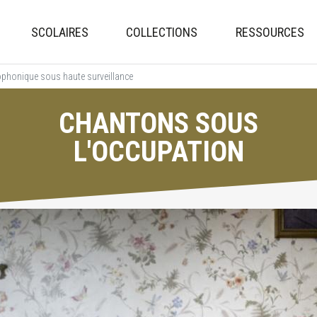
Aller
au
SCOLAIRES
COLLECTIONS
RESSOURCES
contenu
principal
ophonique sous haute surveillance
CHANTONS SOUS
L'OCCUPATION