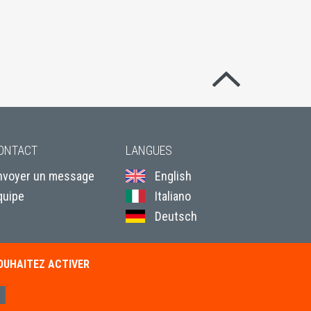
Revenir en hau
ONTACT
LANGUES
nvoyer un message
English
quipe
Italiano
Deutsch
SOUHAITEZ ACTIVER
ales de ventes
Contact