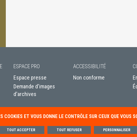
E
ESPACE PRO
ACCESSIBILITÉ
C
Espace presse
Non conforme
E
Demande d'images
É
d'archives
DES COOKIES ET VOUS DONNE LE CONTRÔLE SUR CEUX QUE VOUS 
TOUT ACCEPTER
TOUT REFUSER
PERSONNALISER
tique de gestion des cookies
Paramétrer les cookies
Conditions génér