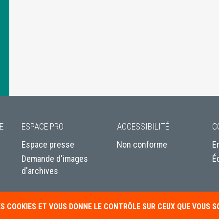
E
ESPACE PRO
ACCESSIBILITÉ
C
Espace presse
Non conforme
E
Demande d'images
É
d'archives
DES COOKIES ET VOUS DONNE LE CONTRÔLE SUR CEUX QUE VOUS 