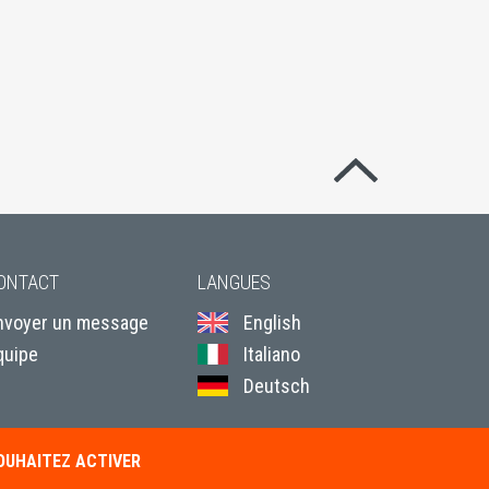
Revenir en hau
ONTACT
LANGUES
nvoyer un message
English
quipe
Italiano
Deutsch
SOUHAITEZ ACTIVER