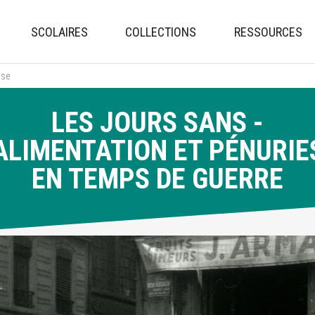
Aller
au
SCOLAIRES
COLLECTIONS
RESSOURCES
contenu
principal
sse
LES JOURS SANS -
ALIMENTATION ET PÉNURIE
EN TEMPS DE GUERRE