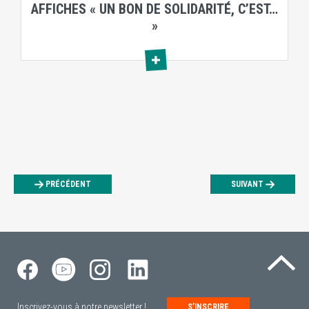
AFFICHES « UN BON DE SOLIDARITÉ, C’EST…
»
PRÉCÉDENT
SUIVANT
Re
Inscrivez-vous à notre newsletter !
S’INSCRIRE