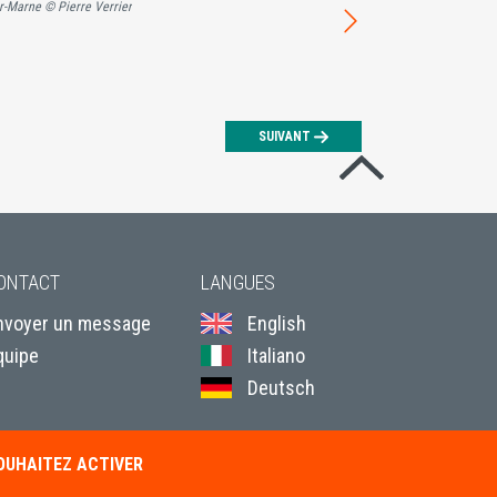
r-Marne © Pierre Verrier
SUIVANT
Revenir en hau
ONTACT
LANGUES
nvoyer un message
English
quipe
Italiano
Deutsch
SOUHAITEZ ACTIVER